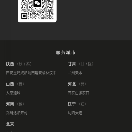
服务城市
陕西
甘肃
（陕 / 秦）
（甘 / 陇）
西安
宝鸡
咸阳
渭南
延安
榆林
汉中
兰州
天水
山西
河北
（晋）
（冀）
太原
运城
石家庄
张家口
河南
辽宁
（豫）
（辽）
郑州
洛阳
开封
沈阳
大连
北京