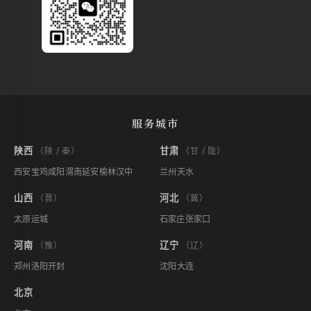
服务城市
陕西
甘肃
（陕 / 秦）
（甘 / 陇）
西安
宝鸡
咸阳
渭南
延安
榆林
汉中
兰州
天水
山西
河北
（晋）
（冀）
太原
运城
石家庄
张家口
河南
辽宁
（豫）
（辽）
郑州
洛阳
开封
沈阳
大连
北京