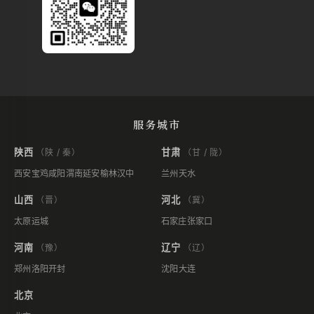
服务城市
陕西
甘肃
（陕 / 秦）
（甘 / 陇）
西安
宝鸡
咸阳
渭南
延安
榆林
汉中
兰州
天水
山西
河北
（晋）
（冀）
太原
运城
石家庄
张家口
河南
辽宁
（豫）
（辽）
郑州
洛阳
开封
沈阳
大连
北京