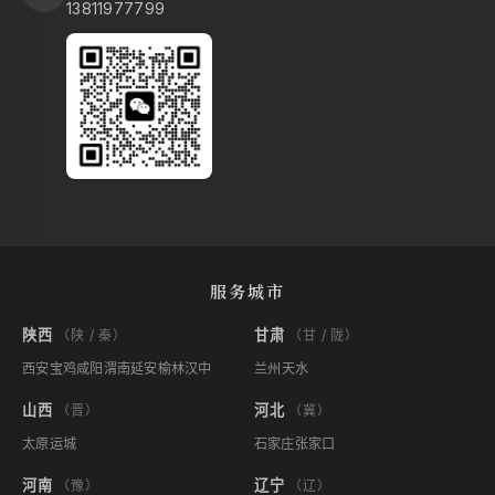
13811977799
服务城市
陕西
甘肃
（陕 / 秦）
（甘 / 陇）
西安
宝鸡
咸阳
渭南
延安
榆林
汉中
兰州
天水
山西
河北
（晋）
（冀）
太原
运城
石家庄
张家口
河南
辽宁
（豫）
（辽）