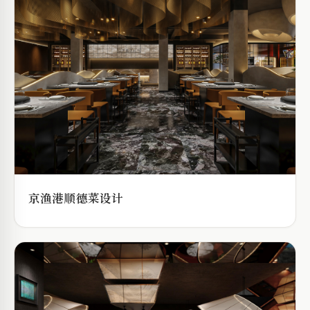
京渔港顺德菜设计