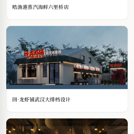
晧渔港蒸汽海鲜六里桥店
回·龙虾铺武汉大排档设计