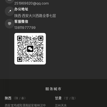
251969620@qq.com
办公地址
📍
陕西·西安大兴西路全季七层
客服微信
💬
13811977799
服务城市
陕西
甘肃
（陕 / 秦）
（甘 / 陇）
西安
宝鸡
咸阳
渭南
延安
榆林
汉中
兰州
天水