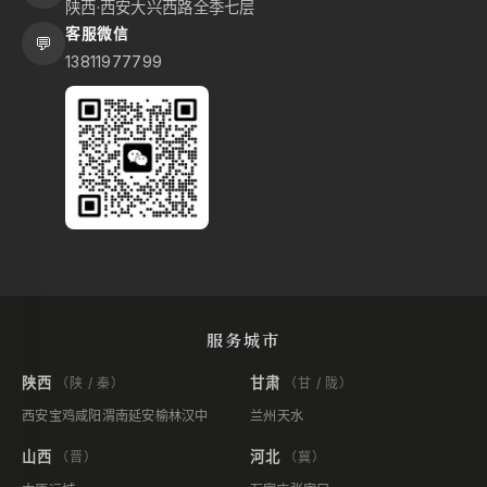
陕西·西安大兴西路全季七层
客服微信
💬
13811977799
服务城市
陕西
甘肃
（陕 / 秦）
（甘 / 陇）
西安
宝鸡
咸阳
渭南
延安
榆林
汉中
兰州
天水
山西
河北
（晋）
（冀）