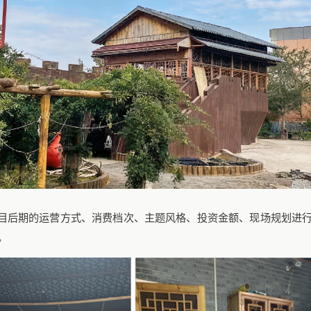
目后期的运营方式、消费档次、主题风格、投资金额、现场规划进
。