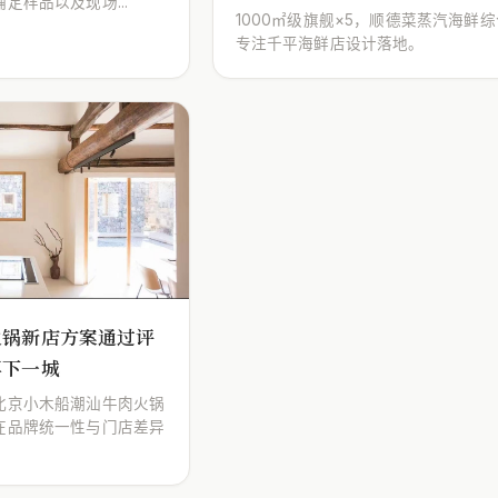
定样品以及现场...
1000㎡级旗舰×5，顺德菜蒸汽海鲜
专注千平海鲜店设计落地。
火锅新店方案通过评
再下一城
北京小木船潮汕牛肉火锅
在品牌统一性与门店差异