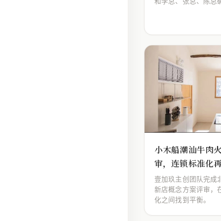
和李总、张总、陈总确
小木船潮汕牛肉
审，连锁标准化
壹加玖主创团队完成
新店概念方案评审，
化之间找到平衡。