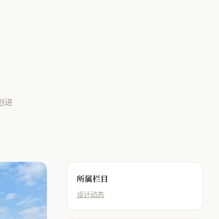
划进
所属栏目
设计动态