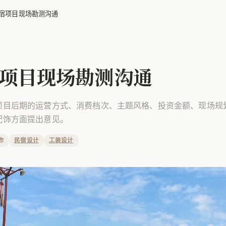
宿项目现场勘测沟通
项目现场勘测沟通
项目后期的运营方式、消费档次、主题风格、投资金额、现场规
配饰方面提出意见。
市
民宿设计
工装设计