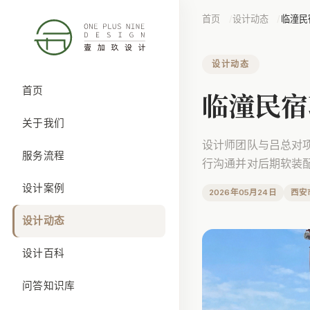
首页
设计动态
临潼民
设计动态
首页
临潼民宿
关于我们
设计师团队与吕总对
服务流程
行沟通并对后期软装
设计案例
2026年05月24日
西安
设计动态
设计百科
问答知识库