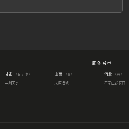
服务城市
甘肃
山西
河北
（甘 / 陇）
（晋）
（冀）
兰州
天水
太原
运城
石家庄
张家口