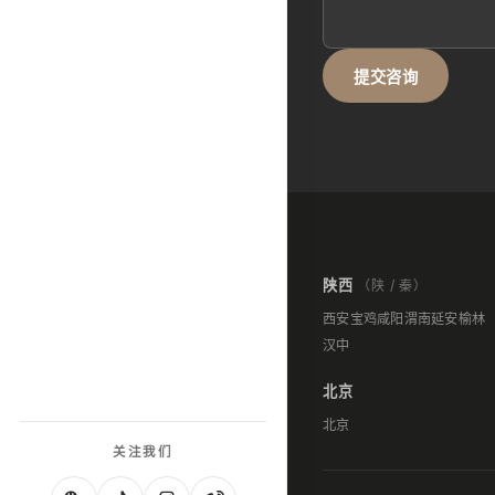
提交咨询
陕西
（陕 / 秦）
西安
宝鸡
咸阳
渭南
延安
榆林
汉中
北京
北京
关注我们