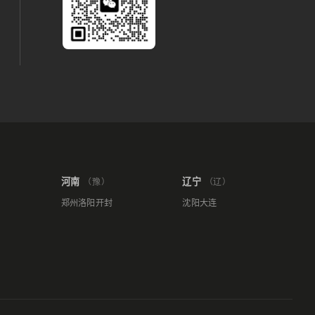
河南
辽宁
（豫）
（辽）
郑州
洛阳
开封
沈阳
大连