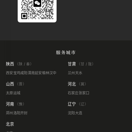
服务城市
陕西
甘肃
（陕 / 秦）
（甘 / 陇）
西安
宝鸡
咸阳
渭南
延安
榆林
汉中
兰州
天水
山西
河北
（晋）
（冀）
太原
运城
石家庄
张家口
河南
辽宁
（豫）
（辽）
郑州
洛阳
开封
沈阳
大连
北京