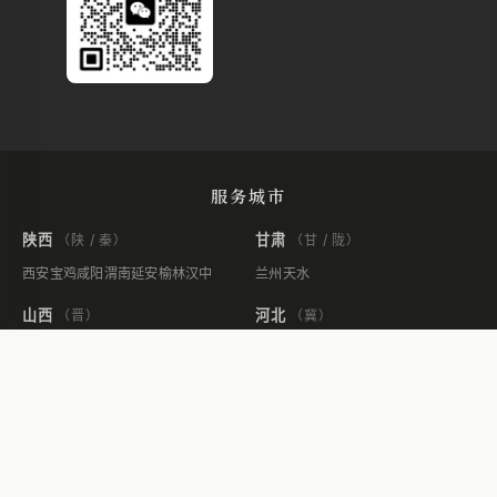
服务城市
陕西
甘肃
（陕 / 秦）
（甘 / 陇）
西安
宝鸡
咸阳
渭南
延安
榆林
汉中
兰州
天水
山西
河北
（晋）
（冀）
太原
运城
石家庄
张家口
河南
辽宁
（豫）
（辽）
郑州
洛阳
开封
沈阳
大连
北京