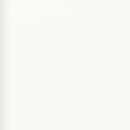
创始人亲自对接，免费上门看场地，
同等北京一线设计水准，设计费性价
比远超本地同行。